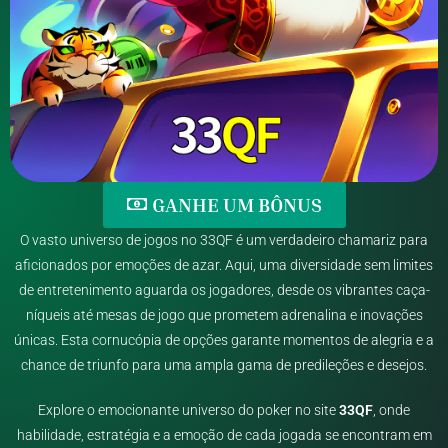
GANHE UM BÔNUS
O vasto universo de jogos no 33QF é um verdadeiro chamariz para
aficionados por emoções de azar. Aqui, uma diversidade sem limites
de entretenimento aguarda os jogadores, desde os vibrantes caça-
níqueis até mesas de jogo que prometem adrenalina e inovações
únicas. Esta cornucópia de opções garante momentos de alegria e a
chance de triunfo para uma ampla gama de predileções e desejos.
Explore o emocionante universo do poker no site
33QF
, onde
habilidade, estratégia e a emoção de cada jogada se encontram em