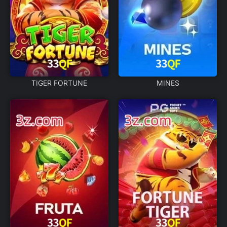
TIGER FORTUNE
MINES