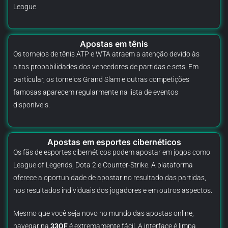
League.
Apostas em tênis
Os torneios de tênis ATP e WTA atraem a atenção devido às
altas probabilidades dos vencedores de partidas e sets. Em
particular, os torneios Grand Slam e outras competições
famosas aparecem regularmente na lista de eventos
disponíveis.
Apostas em esportes cibernéticos
Os fãs de esportes cibernéticos podem apostar em jogos como
League of Legends, Dota 2 e Counter-Strike. A plataforma
oferece a oportunidade de apostar no resultado das partidas,
nos resultados individuais dos jogadores e em outros aspectos.
Mesmo que você seja novo no mundo das apostas online,
navegar na
33QF
é extremamente fácil. A interface é limpa,