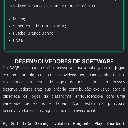
na roda com chances de ganhar grandes prêmios.
Minas;
Super Roda de Fruta da Sorte;
Futebol Grande Ganho;
Fruta.
DESENVOLVEDORES DE SOFTWARE
Na 33QF, os jogadores têm acesso a uma ampla gama de
jogos
criados por alguns dos desenvolvedores mais conhecidos e
respeitados do setor de jogos de azar. Cada um desses
desenvolvedores traz sua própria contribuição exclusiva para a
biblioteca de jogos da plataforma, enriquecendo-a com uma
variedade de estilos e temas. Aqui estão os principais
desenvolvedores cujos jogos estão disponíveis no site:
Pg Soft;
TaDa Gaming;
Evolution;
Pragmatic Play;
Smartsoft;