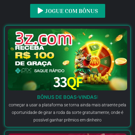
JOGUE COM BÔNUS
BÔNUS DE BOAS-VINDAS:
começar a usar a plataforma se torna ainda mais atraente pela
oportunidade de girar a roda da sorte gratuitamente, onde é
possível ganhar prêmios em dinheiro