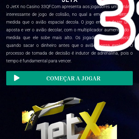
O JetX no Casino 33QF.Com apresenta aos jogadores um cenário
interessante de jogo de colisão, no qual a emoção aumenta à
medida que o avião espacial decola. O jogo envolve fazer uma
aposta e ver o avião decolar, com o multiplicador aumentando à
medida que ele sobe mais alto. Os jogadores devem decidir
quando sacar o dinheiro antes que o avião possa explodir. O
processo de tomada de decisão é indutor de adrenalina, pois o
tempo é fundamental para vencer.
COMEÇAR A JOGAR