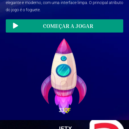
elegante e moderno, com uma interface limpa. O principal atributo
do jogo é o foguete.
COMEÇAR A JOGAR
JETX