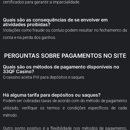
certificados para garantir a imparcialidade.
Quais são as consequências de se envolver em
atividades proibidas?
Violações como fraude ou conluio podem resultar no fechamento da
conta e na perda dos ganhos.
PERGUNTAS SOBRE PAGAMENTOS NO SITE
Quais são os métodos de pagamento disponíveis no
33QF Casino?
O cassino aceita PIX para depósitos e saques.
Há alguma tarifa para depósitos ou saques?
Podem ser cobradas taxas de acordo com do método de pagamento
utilizado; verifique os termos e condições específicos de cada
método.
Outro ponto positivo é a flexibilidade nos métodos de pagamento,