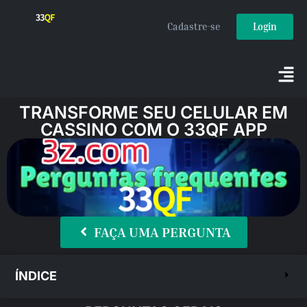
Cadastre-se
Login
TRANSFORME SEU CELULAR EM
CASSINO COM O 33QF APP
FAÇA UMA PERGUNTA
ÍNDICE